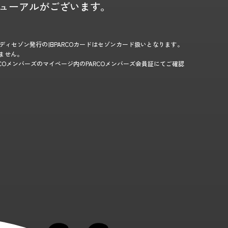
ニューアルがございます。
)クレディセゾン発行の旧PARCOカードはセゾンカード扱いとなります。
れません。
ARCOメンバーズのマイページ内のPARCOメンバーズ会員証にてご確認